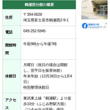
鶴瀬西分館の概要
〒354-0026
住所
埼玉県富士見市鶴瀬西2-9-1
049-252-5945
電話
午前9時から午後7時
開館時
間
月曜日（祝日の場合は開館
し、翌平日を振替休館）
休館日
年末年始（12月28日から1月4
日）
特別整理休館日
東武東上線『鶴瀬駅』より徒
アクセ
歩10分（ふじみ野駅方面）
ス
『つるせ台小学校』併設